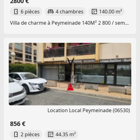
2800 €
6 pièces
4 chambres
140.00 m²
Villa de charme à Peymeinade 140M² 2 800 / sem...
Location Local Peymeinade (06530)
856 €
2 pièces
44.35 m²