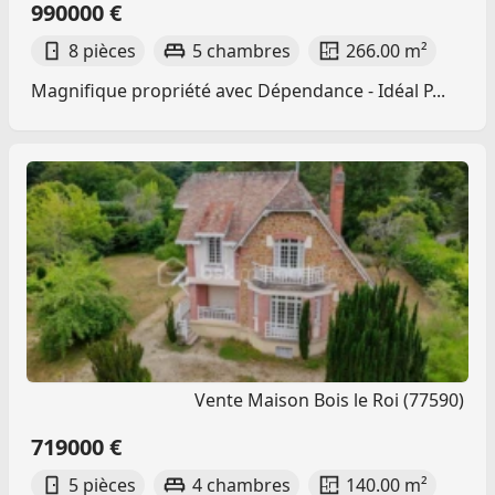
990000 €
8 pièces
5 chambres
266.00 m²
Magnifique propriété avec Dépendance - Idéal P...
Vente Maison Bois le Roi (77590)
719000 €
5 pièces
4 chambres
140.00 m²