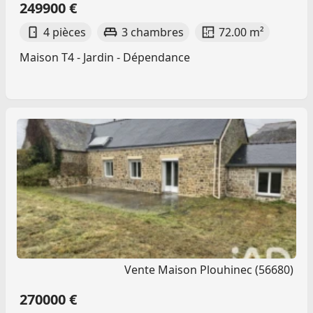
249900 €
4 pièces
3 chambres
72.00 m²
Maison T4 - Jardin - Dépendance
Vente Maison Plouhinec (56680)
270000 €