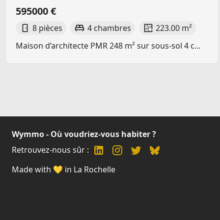
595000 €
8 pièces
4 chambres
223.00 m²
Maison d’architecte PMR 248 m² sur sous-sol 4 c...
Wymmo - Où voudriez-vous habiter ?
Retrouvez-nous sûr :
Made with 💛 in La Rochelle