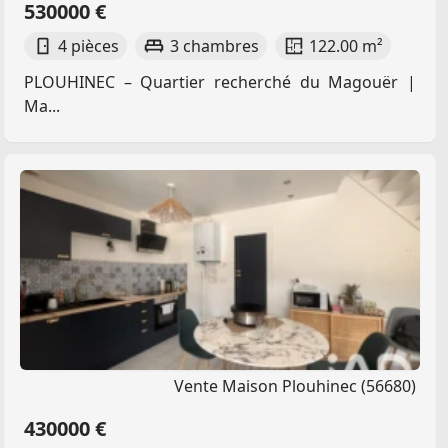
530000 €
4 pièces
3 chambres
122.00 m²
PLOUHINEC – Quartier recherché du Magouër |
Ma...
Vente Maison Plouhinec (56680)
430000 €