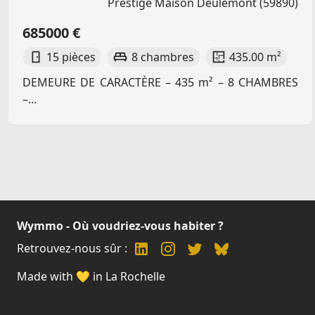
Prestige Maison Deulemont (59890)
685000 €
15 pièces
8 chambres
435.00 m²
DEMEURE DE CARACTÈRE – 435 m² – 8 CHAMBRES
–...
Wymmo - Où voudriez-vous habiter ?
Retrouvez-nous sûr :
Made with 💛 in La Rochelle