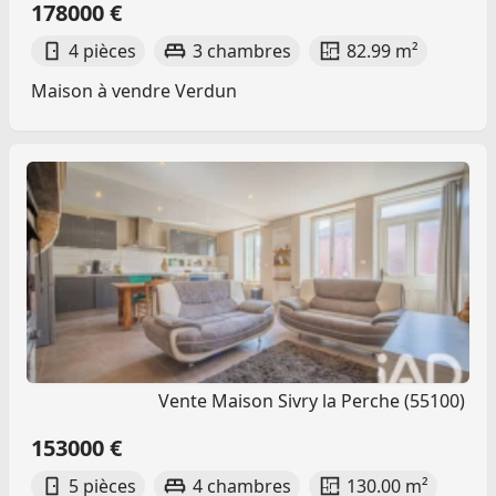
178000 €
4 pièces
3 chambres
82.99 m²
Maison à vendre Verdun
Vente Maison Sivry la Perche (55100)
153000 €
5 pièces
4 chambres
130.00 m²