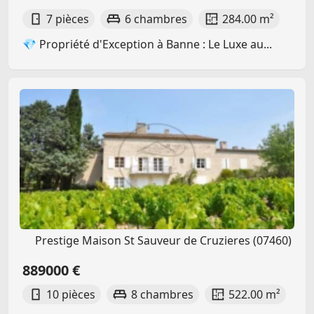
7 pièces
6 chambres
284.00 m²
💎 Propriété d'Exception à Banne : Le Luxe au...
Prestige Maison St Sauveur de Cruzieres (07460)
889000 €
10 pièces
8 chambres
522.00 m²