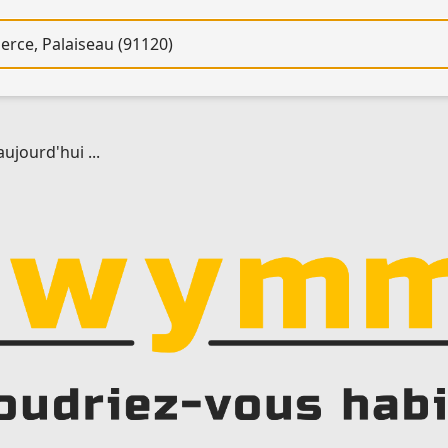
re
jourd'hui ...