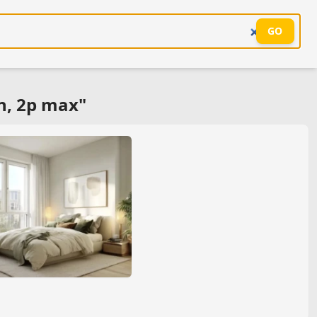
GO
n, 2p max"