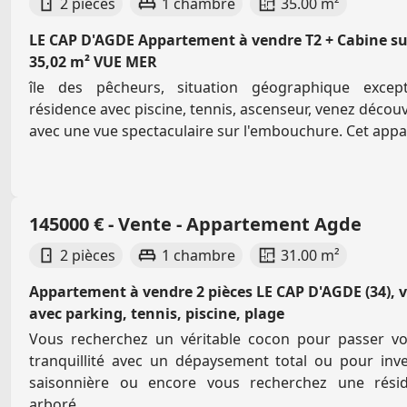
2 pièces
1 chambre
35.00 m²
LE CAP D'AGDE Appartement à vendre T2 + Cabine sur
35,02 m² VUE MER
île des pêcheurs, situation géographique excep
résidence avec piscine, tennis, ascenseur, venez découv
avec une vue spectaculaire sur l'embouchure. Cet appa
145000 € - Vente - Appartement Agde
2 pièces
1 chambre
31.00 m²
Appartement à vendre 2 pièces LE CAP D'AGDE (34), v
avec parking, tennis, piscine, plage
Vous recherchez un véritable cocon pour passer v
tranquillité avec un dépaysement total ou pour inve
saisonnière ou encore vous recherchez une rési
arboré...