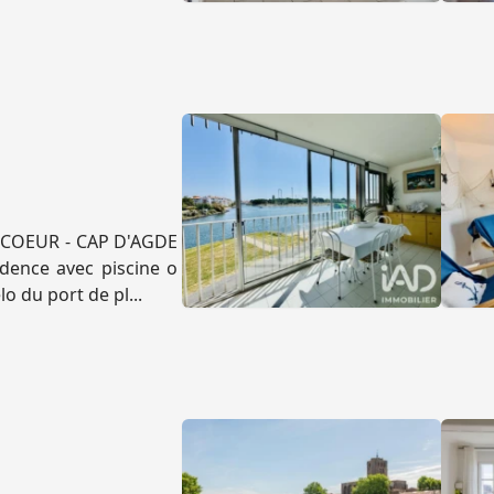
E COEUR - CAP D'AGDE
dence avec piscine o
o du port de pl...