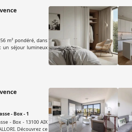
ovence
 56 m² pondéré, dans
: un séjour lumineux
ovence
sse - Box - 1
sse - Box - 13100 AIX
'ALLORI. Découvrez ce