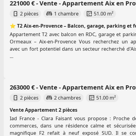
221000 € - Vente - Appartement Aix en Pr
2 pièces
1 chambre
51.00 m²
⭐ T2 Aix-en-Provence – Balcon, garage, parking et f
Appartement T2 avec balcon en RDC, garage et parkin
Ormeaux – Aix-en-Provence Vous recherchez un a
avec un fort potentiel dans un secteur recherché d'Ai
...
263000 € - Vente - Appartement Aix en Pr
2 pièces
2 chambres
51.00 m²
Vente Appartement 2 pièces
Iad France - Clara Faisant vous propose : Proche d
commerces, dans une résidence calme et sécurisée
magnifique F2 refait à neuf exposé SUD. Il se c