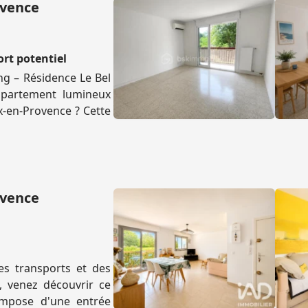
ovence
ort potentiel
g – Résidence Le Bel
ppartement lumineux
x-en-Provence ? Cette
ovence
es transports et des
, venez découvrir ce
ompose d'une entrée