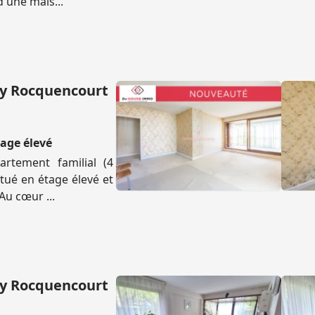
d'une mais...
ay Rocquencourt
age élevé
artement familial (4
tué en étage élevé et
Au cœur ...
ay Rocquencourt