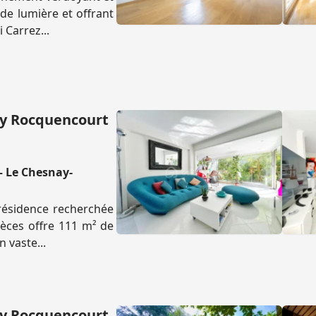
de lumière et offrant
 Carrez...
ay Rocquencourt
 – Le Chesnay-
résidence recherchée
ièces offre 111 m² de
n vaste...
ay Rocquencourt