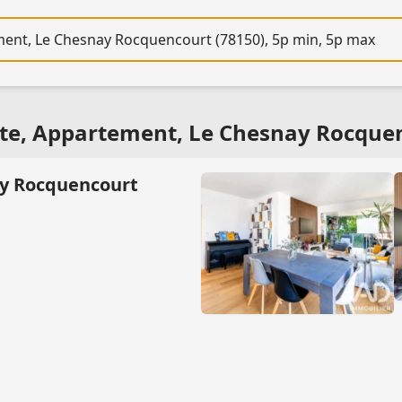
re
nte, Appartement, Le Chesnay Rocquen
ay Rocquencourt