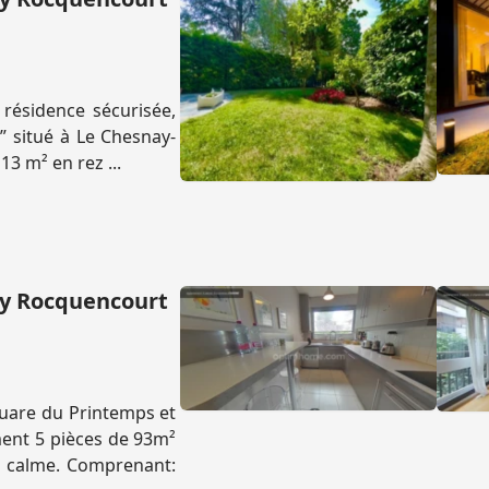
résidence sécurisée,
 situé à Le Chesnay-
3 m² en rez ...
ay Rocquencourt
quare du Printemps et
ent 5 pièces de 93m²
 calme. Comprenant: