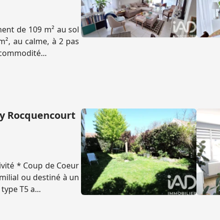
ment de 109 m² au sol
m², au calme, à 2 pas
 commodité...
ay Rocquencourt
ivité * Coup de Coeur
ilial ou destiné à un
type T5 a...