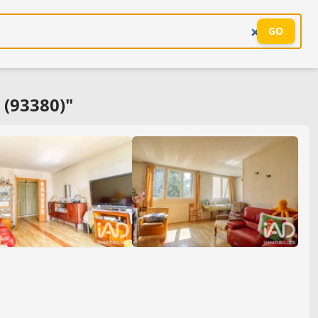
GO
 (93380)"