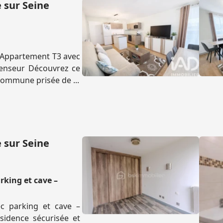
 sur Seine
 Appartement T3 avec
censeur Découvrez ce
commune prisée de ...
 sur Seine
rking et cave –
c parking et cave –
ésidence sécurisée et