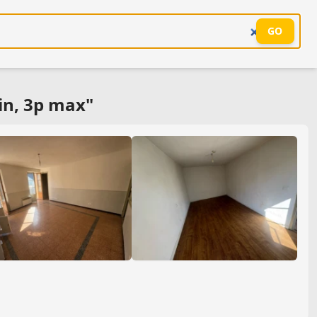
GO
in, 3p max"