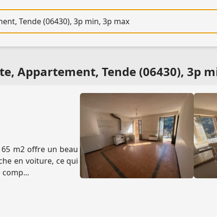
re
te, Appartement, Tende (06430), 3p m
 65 m2 offre un beau
che en voiture, ce qui
e comp...