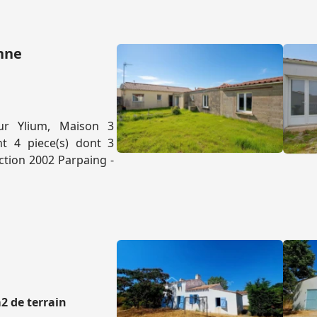
onne
eur Ylium, Maison 3
 4 piece(s) dont 3
ction 2002 Parpaing -
2 de terrain