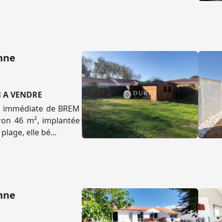
onne
N A VENDRE
té immédiate de BREM
ron 46 m², implantée
lage, elle bé...
onne