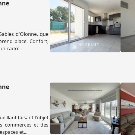
onne
Sables d'Olonne, que
prend place. Confort,
un cadre ...
onne
illant faisant l'objet
des commerces et des
spaces et...