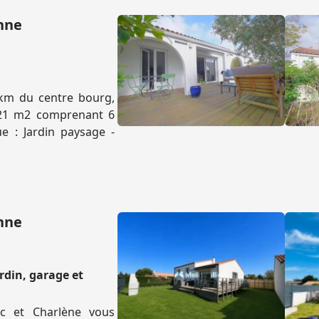
onne
3km du centre bourg,
121 m2 comprenant 6
e : Jardin paysage -
onne
rdin, garage et
c et Charlène vous