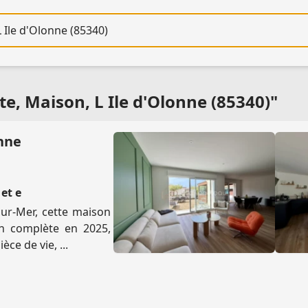
re
e, Maison, L Ile d'Olonne (85340)"
onne
 et e
ur-Mer, cette maison
on complète en 2025,
èce de vie, ...