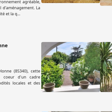
ironnement agréable,
iel d'aménagement. La
é et la q...
onne
onne (85340), cette
u coeur d'un cadre
dités locales et des