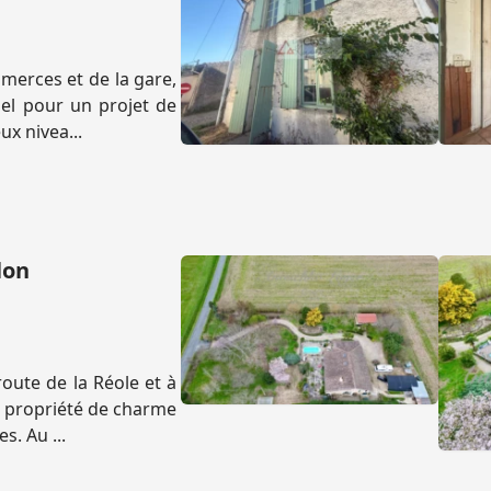
merces et de la gare,
iel pour un projet de
ux nivea...
lon
oute de la Réole et à
e propriété de charme
s. Au ...