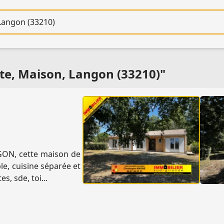
re
te, Maison, Langon (33210)"
GON, cette maison de
e, cuisine séparée et
s, sde, toi...