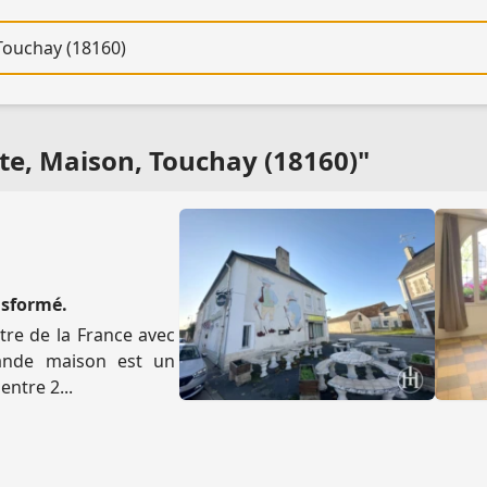
re
te, Maison, Touchay (18160)"
nsformé.
ntre de la France avec
rande maison est un
entre 2...