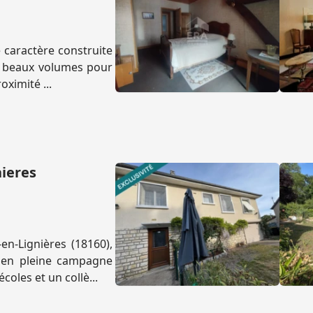
caractère construite
de beaux volumes pour
oximité ...
nieres
n-Lignières (18160),
e en pleine campagne
oles et un collè...