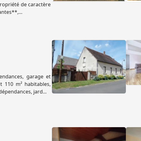
propriété de caractère
ntes**,...
endances, garage et
nt 110 m² habitables,
dépendances, jard...