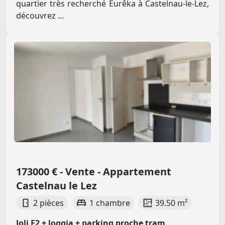
quartier très recherché Eurêka à Castelnau-le-Lez,
découvrez ...
173000 € - Vente - Appartement
Castelnau le Lez
2 pièces
1 chambre
39.50 m²
Joli F2 + loggia + parking proche tram