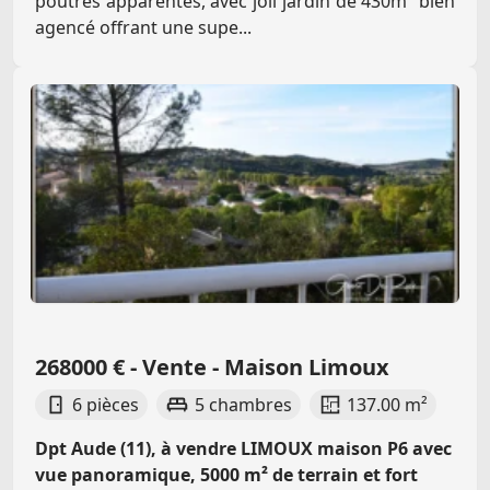
poutres apparentes, avec joli jardin de 430m² bien
agencé offrant une supe...
268000 € - Vente - Maison Limoux
6 pièces
5 chambres
137.00 m²
Dpt Aude (11), à vendre LIMOUX maison P6 avec
vue panoramique, 5000 m² de terrain et fort