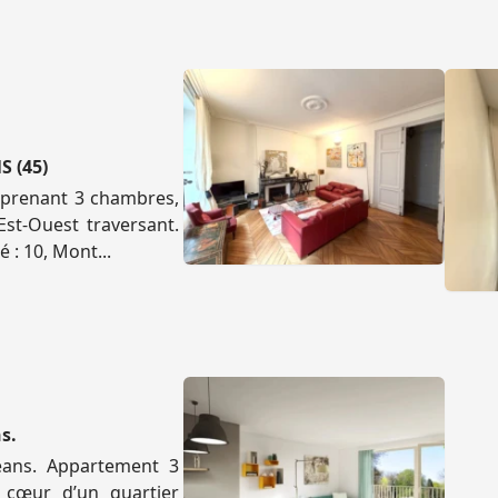
S (45)
mprenant 3 chambres,
Est-Ouest traversant.
 : 10, Mont...
s.
éans. Appartement 3
 cœur d’un quartier