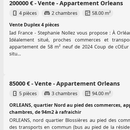
200000 € - Vente - Appartement Orleans
4 pièces
2 chambres
58.00 m²
Vente Duplex 4 pièces
Iad France - Stephanie Nollez vous propose : À Orléa
Idéalement situé, proches commerces et transp
appartement de 58 m² neuf de 2024 Coup de cOEur
situ...
85000 € - Vente - Appartement Orleans
5 pièces
3 chambres
94.00 m²
ORLEANS, quartier Nord au pied des commerces, ap
chambres, de 94m2 à rafraichir
ORLEANS, nord quartier Blossières au pied des comm
des transports en commun (bus au pied de la réside