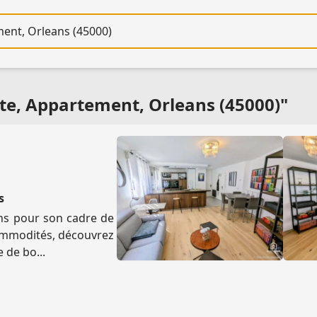
re
te, Appartement, Orleans (45000)"
s
ans pour son cadre de
 commodités, découvrez
 de bo...