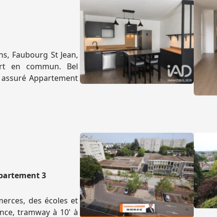
ns, Faubourg St Jean,
ort en commun. Bel
 assuré Appartement
partement 3
erces, des écoles et
nce, tramway à 10' à