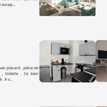
 excep...
ec placard , pièce de
, toilette . Ce bien
. A v...